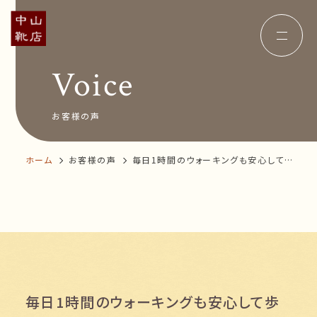
Voice
Concept
コンセプト
Insole
オーダー中敷き
Voice
お客様の声
お客様の声
Shop Info
店舗案内
News&Blog
お知らせ
ホーム
お客様の声
Company
毎日1時間のウォーキングも安心して歩
会社概要
Recruit
けます
採用情報
Business trip
出張相談会
オンラインショップ
お問い合わせ
毎日1時間のウォーキングも安心して歩