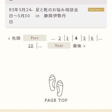
R5年5月24
足と靴のお悩み相談会
日～5月30
in 静岡伊勢丹
日
...
...
« 先頭
2
3
4
5
6
...
10
最後 »