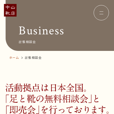
Business
Concept
コンセプト
Insole
オーダー中敷き
Voice
お客様の声
出張相談会
Shop Info
店舗案内
News&Blog
お知らせ
ホーム
出張相談会
Company
会社概要
Recruit
採用情報
Business trip
出張相談会
オンラインショップ
お問い合わせ