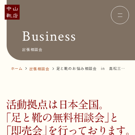
Business
Concept
コンセプト
Insole
オーダー中敷き
Voice
お客様の声
出張相談会
Shop Info
店舗案内
News&Blog
お知らせ
Company
ホーム
足と靴のお悩み相談会 in 高松三越
出張相談会
会社概要
Recruit
店
採用情報
Business trip
出張相談会
オンラインショップ
お問い合わせ