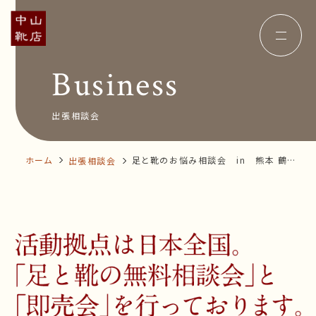
Business
Concept
コンセプト
Insole
オーダー中敷き
Voice
お客様の声
出張相談会
Shop Info
店舗案内
News&Blog
お知らせ
Company
ホーム
足と靴のお悩み相談会 in 熊本 鶴屋
出張相談会
会社概要
Recruit
百貨店
採用情報
Business trip
出張相談会
オンラインショップ
お問い合わせ