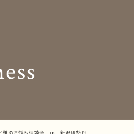
Insole
コンセプト
オーダー中敷き
Shop Info
様の声
店舗案内
ness
og
Company
お知らせ
会社概要
Business trip
採用情報
出張相談会
ラインショップ
お問い合わせ
と靴のお悩み相談会 in 新潟伊勢丹