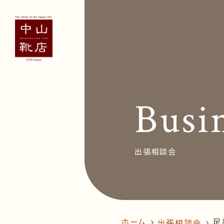
Concept
Voice
お客
Busi
News&Bl
Recruit
出張相談会
オン
follow us!
ホーム
足
出張相談会