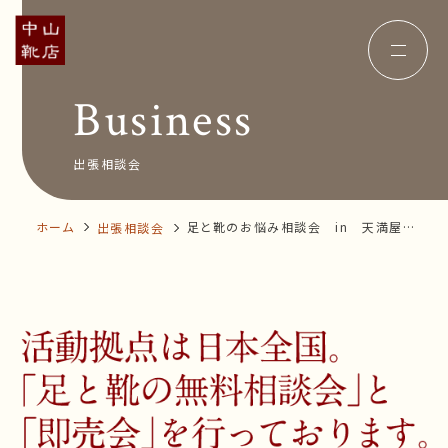
Business
Concept
コンセプト
Insole
オーダー中敷き
Voice
お客様の声
出張相談会
Shop Info
店舗案内
News&Blog
お知らせ
Company
ホーム
足と靴のお悩み相談会 in 天満屋福
出張相談会
会社概要
Recruit
山店
採用情報
Business trip
出張相談会
オンラインショップ
お問い合わせ