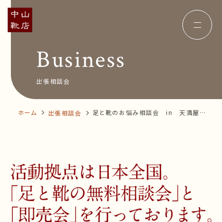
Business
Concept
コンセプト
Insole
オーダー中敷き
Voice
お客様の声
出張相談会
Shop Info
店舗案内
News&Blog
お知らせ
Company
ホーム
足と靴のお悩み相談会 in 天満屋福
出張相談会
会社概要
Recruit
山店
採用情報
Business trip
出張相談会
オンラインショップ
お問い合わせ