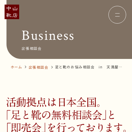
Business
Concept
コンセプト
Insole
オーダー中敷き
Voice
お客様の声
出張相談会
Shop Info
店舗案内
News&Blog
お知らせ
Company
ホーム
足と靴のお悩み相談会 in 天満屋福
出張相談会
会社概要
Recruit
山店
採用情報
Business trip
出張相談会
オンラインショップ
お問い合わせ