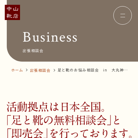
Business
Concept
コンセプト
Insole
オーダー中敷き
Voice
お客様の声
出張相談会
Shop Info
店舗案内
News&Blog
お知らせ
Company
ホーム
足と靴のお悩み相談会 in 大丸神戸
出張相談会
会社概要
Recruit
店
採用情報
Business trip
出張相談会
オンラインショップ
お問い合わせ